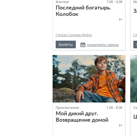
Фэнтези
7.08 - 9.08
М
Последний богатырь.
З
Колобок
6+
Глобал Синема Ирбит
Г
Билеты
посмотреть сеансы
Приключения
7.08 - 8.08
У
Мой дикий друг.
Ш
Возвращение домой
6+