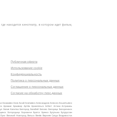
 где находится кинотеатр, в котором идет фильм,
Публичная оферта
Использование cookie
Конфиденциальность
Политика о персональных данных
Соглашение о персональных данных
Согласие на обработку перс.данных
ыз
Азнакаево
Азов
Аксай
Алапаевск
Александров
Алексин
Альметьевск
ск
Арзамас
Армавир
Артём
Архангельск
Асбест
Астана
Астрахань
ул
Белая Калитва
Белгород
Белебей
Белово
Белорецк
Белореченск
ещенск
Богородицк
Боровичи
Братск
Брянск
Бугульма
Бугуруслан
 Луки
Великий Новгород
Вельск
Венёв
Верхняя Салда
Владивосток