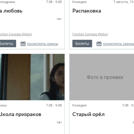
елодрама
7.08 - 9.08
Комедия
7 августа, 13
а любовь
Распаковка
16+
лобал Синема Ирбит
Глобал Синема Ирбит
Билеты
Билеты
посмотреть сеансы
посмотреть сеансы
жасы
7.08 - 9.08
Комедия
7.08 - 9
кола призраков
Старый орёл
18+