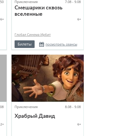
:50
Приключения
7.08 - 9.08
Смешарики сквозь
вселенные
6+
6+
Глобал Синема Ирбит
Билеты
посмотреть сеансы
.08
Приключения
8.08 - 9.08
Храбрый Давид
12+
6+