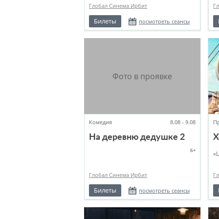
Глобал Синема Ирбит
Г
Билеты
посмотреть сеансы
Комедия
8.08 - 9.08
П
На деревню дедушке 2
Х
6+
«
Глобал Синема Ирбит
Г
Билеты
посмотреть сеансы