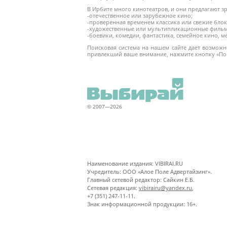
В Ирбите много кинотеатров, и они предлагают з
-отечественное или зарубежное кино;
-проверенная временем классика или свежие блок
-художественные или мультипликационные филь
-боевики, комедии, фантастика, семейное кино, 
Поисковая система на нашем сайте дает возможно
привлекший ваше внимание, нажмите кнопку «Пок
© 2007—2026
Наименование издания: VIBIRAI.RU
Учредитель: ООО «Алое Поле Адвертайзинг».
Главный сетевой редактор: Сайкин Е.Б.
Сетевая редакция:
vibirairu@yandex.ru
,
+7 (351) 247-11-11.
Знак информационной продукции: 16+.