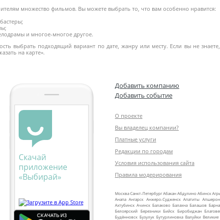
рителям множество фильмов. Вы можете выбрать то, что вам особенно нравится:
бастеры;
мы;
мелодрамы и многое-многое другое.
сть выбрать подходящий вариант по дате, жанру или месту. Если вы не знаете,
азать на карте».
Добавить компанию
Добавить событие
О проекте
Вы владелец компании?
Платные услуги
Редакции по городам
Скачай
Условия использования сайта
приложение
Правила модерирования
«Выбирай»
Москва
Санкт‑Петербург
Абакан
Абдулино
Абинск
Агр
Анапа
Ангарск
Анжеро‑Судженск
Апатиты
Апшерон
Ахтубинск
Ачинск
Балаково
Балахна
Балашов
Барна
Белоярский
Березники
Бийск
Биробиджан
Благов
Будённовск
Бузулук
Бутурлиновка
Валуйки
Великие