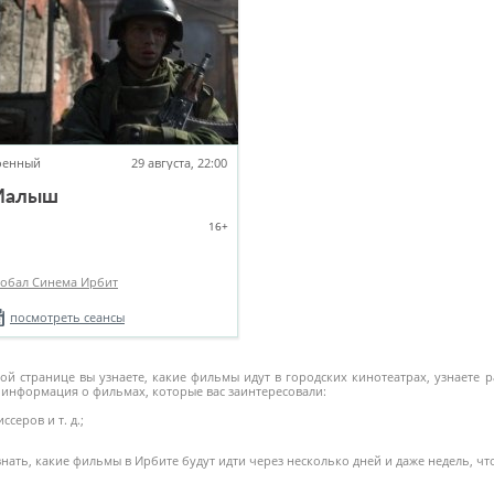
оенный
29 августа, 22:00
Малыш
16+
лобал Синема Ирбит
посмотреть сеансы
й странице вы узнаете, какие фильмы идут в городских кинотеатрах, узнаете р
информация о фильмах, которые вас заинтересовали:
серов и т. д.;
ать, какие фильмы в Ирбите будут идти через несколько дней и даже недель, чт