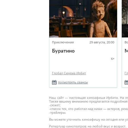
Приключения
29 августа, 20:00
В
Буратино
6+
Глобал Синема Ирбит
Г
посмотреть сеансы
Наш сайт — настоящая киноафиша Ирбита. На это
Также вашему вниманию предлагается подробная 
-сюжет;
-список тех, кто работал над ними — актеров, режис
-трейлеры.
Вы можете уточнить киноафишу на сегодня или узн
Репертуар кинотеатров: на любой вкус и возраст.