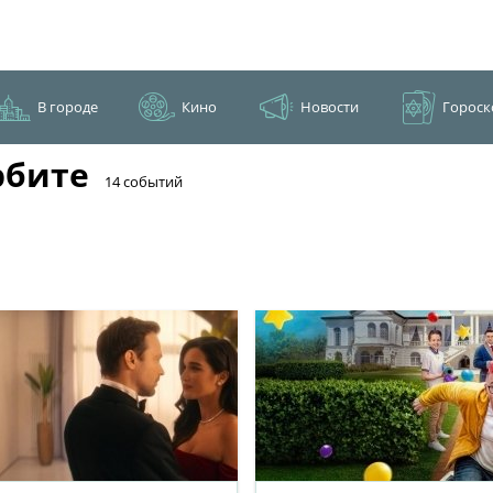
В городе
Кино
Новости
Гороск
рбите
​14 событий