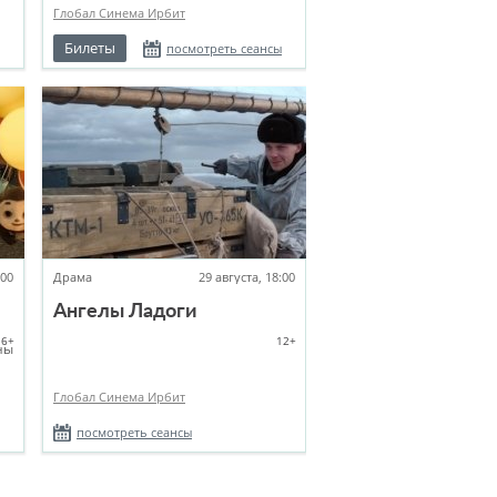
Глобал Синема Ирбит
Билеты
посмотреть сеансы
:00
Драма
29 августа, 18:00
Ангелы Ладоги
6+
12+
ны
Глобал Синема Ирбит
посмотреть сеансы