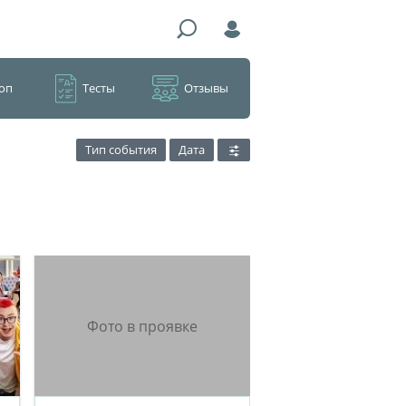
оп
Тесты
Отзывы
Тип события
Дата