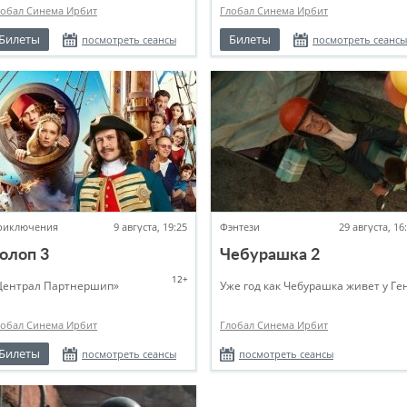
лобал Синема Ирбит
Глобал Синема Ирбит
Билеты
Билеты
посмотреть сеансы
посмотреть сеансы
риключения
9 августа, 19:25
Фэнтези
29 августа, 16
олоп 3
Чебурашка 2
12+
Централ Партнершип»
Уже год как Чебурашка живет у Ге
лобал Синема Ирбит
Глобал Синема Ирбит
Билеты
посмотреть сеансы
посмотреть сеансы