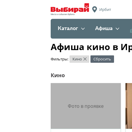
Ирбит
Места и события Ирбита
Каталог
Афиша
Афиша кино в И
Фильтры:
Кино
Сбросить
×
Кино